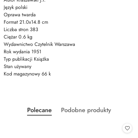
Język polski
Oprawa twarda
Format 21.0x14.8 cm
Liczba stron 383
Ciężar 0.6 kg
Wydawnictwo Czytelnik Warszawa
Rok wydania 1951
Typ publikacji Książka
Stan używany
Kod magazynowy 66 k
Produkty
Produkty
Polecane
Podobne produkty
Pomiń karuzelę produktów
o
o
statusie:
statusie: