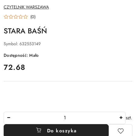
NAZWA
CZYTELNIK WARSZAWA
PRODUCENTA:
(0)
STARA BAŚŃ
Symbol:
632553149
Dostępność:
Mało
cena:
72.68
Ilość
szt.
Do koszyka