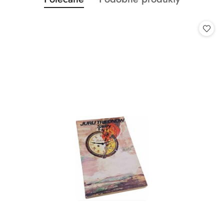
Pomiń karuzelę produktów
o
o
statusie:
statusie: