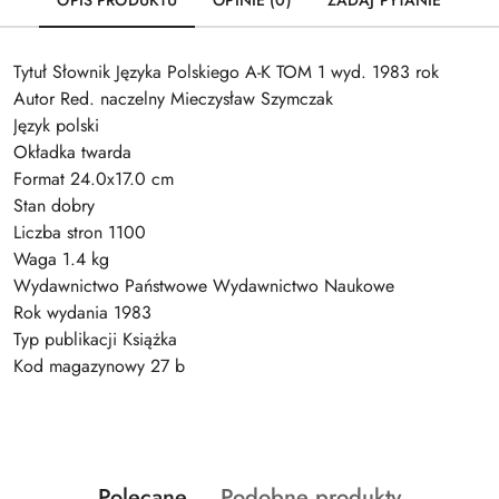
OPIS PRODUKTU
OPINIE (0)
ZADAJ PYTANIE
Tytuł Słownik Języka Polskiego A-K TOM 1 wyd. 1983 rok
Autor Red. naczelny Mieczysław Szymczak
Język polski
Okładka twarda
Format 24.0x17.0 cm
Stan dobry
Liczba stron 1100
Waga 1.4 kg
Wydawnictwo Państwowe Wydawnictwo Naukowe
Rok wydania 1983
Typ publikacji Książka
Kod magazynowy 27 b
Produkty
Produkty
Polecane
Podobne produkty