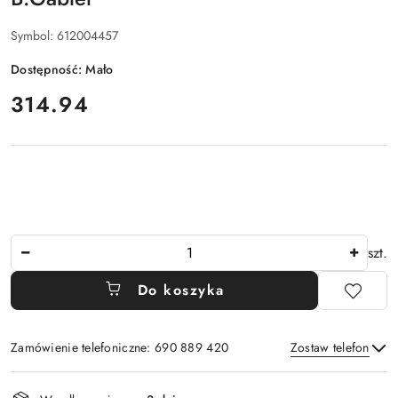
Symbol:
612004457
Dostępność:
Mało
cena:
314.94
Ilość
szt.
Do koszyka
Zamówienie telefoniczne: 690 889 420
Zostaw telefon
Dostępność