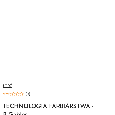
NAZWA
ŁÓDŹ
PRODUCENTA:
(0)
TECHNOLOGIA FARBIARSTWA -
B.Gabler