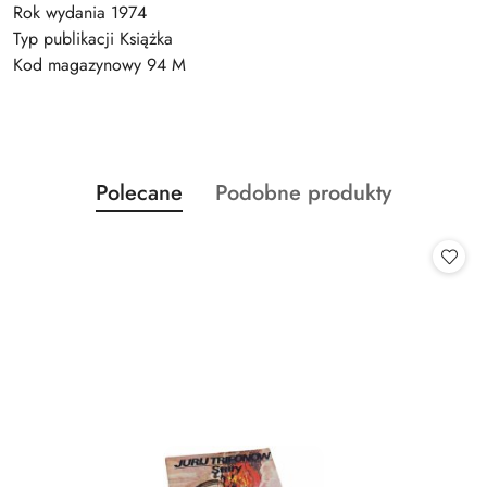
Rok wydania 1974
Typ publikacji Książka
Kod magazynowy 94 M
Produkty
Produkty
Polecane
Podobne produkty
Pomiń karuzelę produktów
o
o
statusie:
statusie: