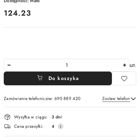
Dostępność:
Mało
cena:
124.23
Ilość
szt.
Do koszyka
Zamówienie telefoniczne: 690 889 420
Zostaw telefon
Dostępność
Wysyłka w ciągu:
3 dni
i
Wyślij
Cena przesyłki:
4
dostawa