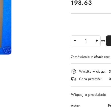
cena:
198.63
Ilość
szt.
Zamówienie telefoniczne
Dostępność
Wysyłka w ciągu:
3
i
Cena przesyłki:
dostawa
Więcej o produkcie
Autor:
P