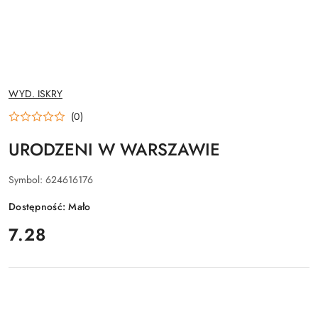
NAZWA
WYD. ISKRY
PRODUCENTA:
(0)
URODZENI W WARSZAWIE
Symbol:
624616176
Dostępność:
Mało
cena:
7.28