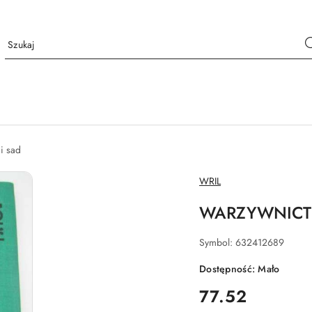
i sad
NAZWA
WRIL
PRODUCENTA:
WARZYWNICT
Symbol:
632412689
Dostępność:
Mało
cena:
77.52