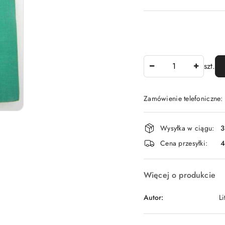
Ilość
szt.
Zamówienie telefoniczne
Dostępność
Wysyłka w ciągu:
3
i
Cena przesyłki:
dostawa
Więcej o produkcie
Autor:
Li