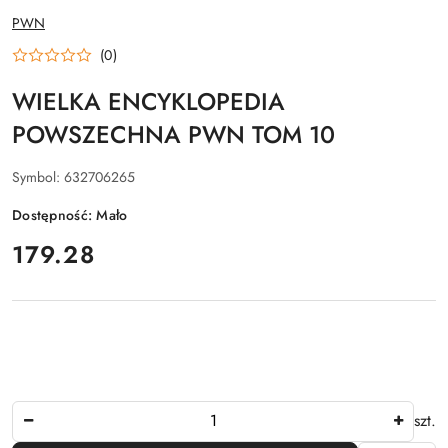
NAZWA
PWN
PRODUCENTA:
(0)
WIELKA ENCYKLOPEDIA
POWSZECHNA PWN TOM 10
Symbol:
632706265
Dostępność:
Mało
cena:
179.28
Ilość
szt.