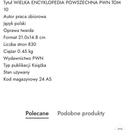
Tytuł WIELKA ENCYKLOPEDIA POWSZECHNA PWN TOM
10
Autor praca zbiorowa
Język polski
Oprawa twarda
Format 21.0x14.8 cm
Liczba stron 830
Ciężar 0.45 kg
Wydawnictwo PWN
Typ publikacji Książka
Stan używany
Kod magazynowy 24 AS
Produkty
Produkty
Polecane
Podobne produkty
Pomiń karuzelę produktów
o
o
statusie:
statusie: