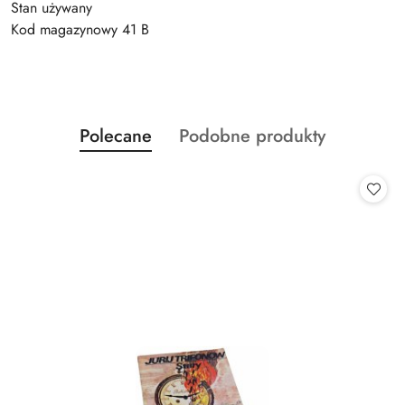
Stan używany
Kod magazynowy 41 B
Produkty
Produkty
Polecane
Podobne produkty
Pomiń karuzelę produktów
o
o
statusie:
statusie: