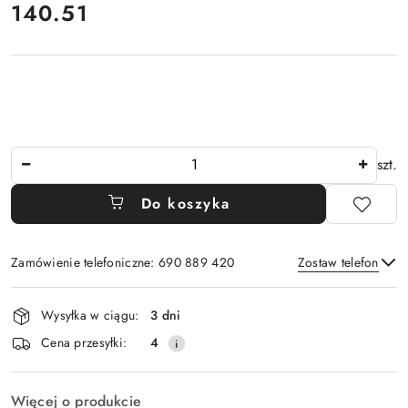
cena:
140.51
Ilość
szt.
Do koszyka
Zamówienie telefoniczne: 690 889 420
Zostaw telefon
Dostępność
Wysyłka w ciągu:
3 dni
i
Wyślij
Cena przesyłki:
4
dostawa
Więcej o produkcie