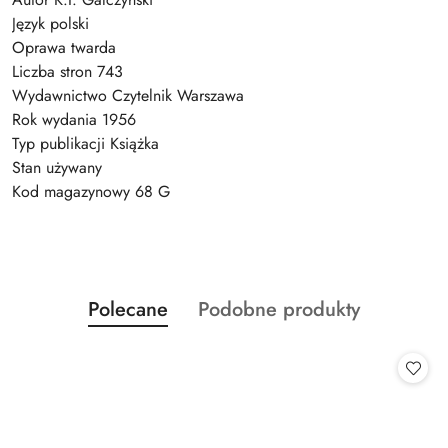
Język polski
Oprawa twarda
Liczba stron 743
Wydawnictwo Czytelnik Warszawa
Rok wydania 1956
Typ publikacji Książka
Stan używany
Kod magazynowy 68 G
Produkty
Produkty
Polecane
Podobne produkty
Pomiń karuzelę produktów
o
o
statusie:
statusie: