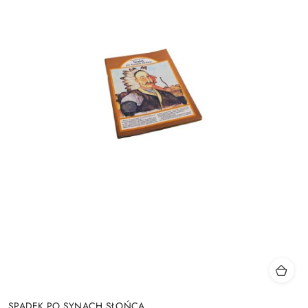
SPADEK PO SYNACH SŁOŃCA