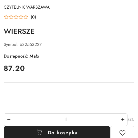
NAZWA
CZYTELNIK WARSZAWA
PRODUCENTA:
(0)
WIERSZE
Symbol:
632553227
Dostępność:
Mało
cena:
87.20
Ilość
szt.
Do koszyka