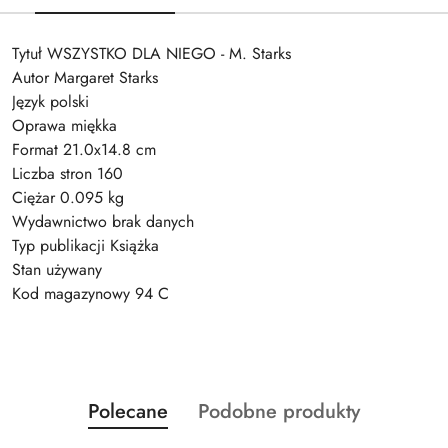
Tytuł WSZYSTKO DLA NIEGO - M. Starks
Autor Margaret Starks
Język polski
Oprawa miękka
Format 21.0x14.8 cm
Liczba stron 160
Ciężar 0.095 kg
Wydawnictwo brak danych
Typ publikacji Książka
Stan używany
Kod magazynowy 94 C
Produkty
Produkty
Polecane
Podobne produkty
Pomiń karuzelę produktów
o
o