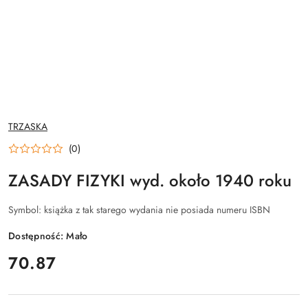
NAZWA
TRZASKA
PRODUCENTA:
(0)
ZASADY FIZYKI wyd. około 1940 roku
Symbol:
książka z tak starego wydania nie posiada numeru ISBN
Dostępność:
Mało
cena:
70.87