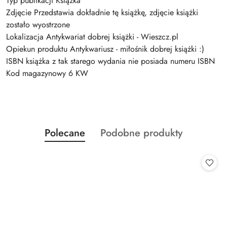
Typ publikacji Książka
Zdjęcie Przedstawia dokładnie tę książkę, zdjęcie książki
zostało wyostrzone
Lokalizacja Antykwariat dobrej książki - Wieszcz.pl
Opiekun produktu Antykwariusz - miłośnik dobrej książki :)
ISBN książka z tak starego wydania nie posiada numeru ISBN
Kod magazynowy 6 KW
Produkty
Produkty
Polecane
Podobne produkty
Pomiń karuzelę produktów
o
o
statusie:
statusie: