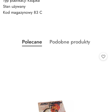
Typ publikacji Książka
Stan używany
Kod magazynowy 83 C
Produkty
Produkty
Polecane
Podobne produkty
Pomiń karuzelę produktów
o
o
statusie:
statusie: