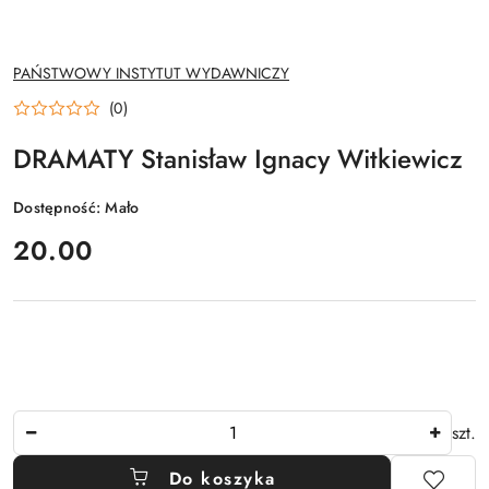
NAZWA
PAŃSTWOWY INSTYTUT WYDAWNICZY
PRODUCENTA:
(0)
DRAMATY Stanisław Ignacy Witkiewicz
Dostępność:
Mało
cena:
20.00
Ilość
szt.
Do koszyka