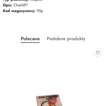
Opis:
ChatGPT
Kod magazynowy:
95p
Produkty
Produkty
Polecane
Podobne produkty
Pomiń karuzelę produktów
o
o
statusie:
statusie: