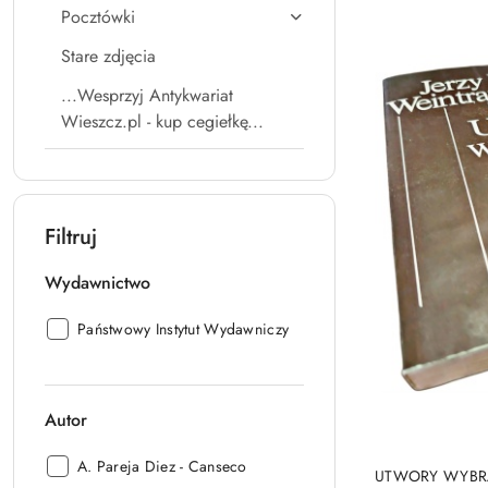
Pocztówki
Stare zdjęcia
...Wesprzyj Antykwariat
Wieszcz.pl - kup cegiełkę...
Filtruj
Wydawnictwo
Wydawnictwo:
Państwowy Instytut Wydawniczy
Autor
Autor:
A. Pareja Diez - Canseco
UTWORY WYBRAN