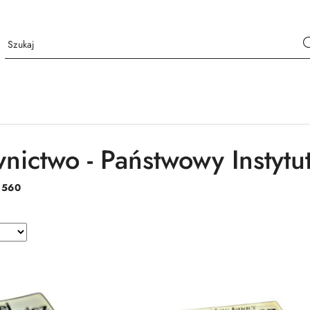
ictwo - Państwowy Instyt
:
560