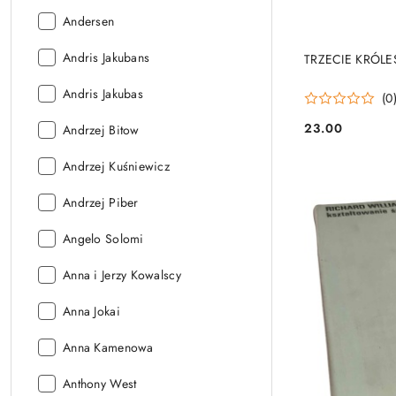
Autor:
Andersen
Autor:
Andris Jakubans
TRZECIE KRÓLES
Autor:
Andris Jakubas
(0
23.00
Autor:
Andrzej Bitow
Cena:
Autor:
Andrzej Kuśniewicz
Autor:
Andrzej Piber
Autor:
Angelo Solomi
Autor:
Anna i Jerzy Kowalscy
Autor:
Anna Jokai
Autor:
Anna Kamenowa
Autor:
Anthony West