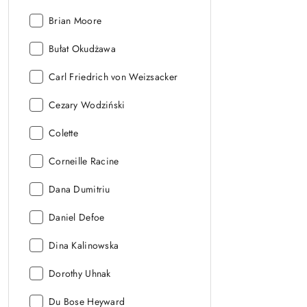
Autor:
Brian Moore
Autor:
Bułat Okudżawa
Autor:
Carl Friedrich von Weizsacker
Autor:
Cezary Wodziński
Autor:
Colette
Autor:
Corneille Racine
Autor:
Dana Dumitriu
Autor:
Daniel Defoe
Autor:
Dina Kalinowska
Autor:
Dorothy Uhnak
Autor:
Du Bose Heyward