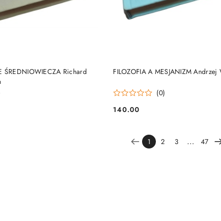
DO KOSZYKA
DO KOSZYKA
 ŚREDNIOWIECZA Richard
FILOZOFIA A MESJANIZM Andrzej 
n
)
(0)
140.00
Cena:
...
1
2
3
47