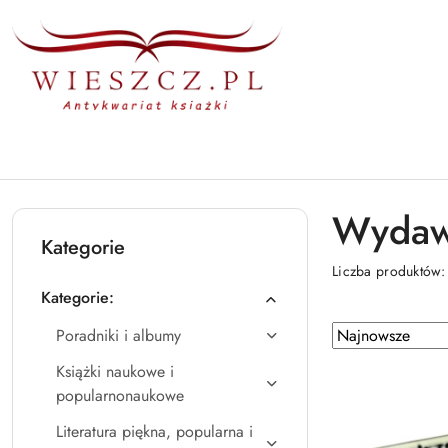
Przejdź do treści głównej
Przejdź do wyszukiwarki
Przejdź do moje konto
Przejdź do menu głównego
Przejdź do stopki
Wydawn
Kategorie
Liczba produktów
Kategorie:
Zastosowano sortowanie: Najnowsze.
Sortuj
Poradniki i albumy
według
Książki naukowe i
popularnonaukowe
Literatura piękna, popularna i