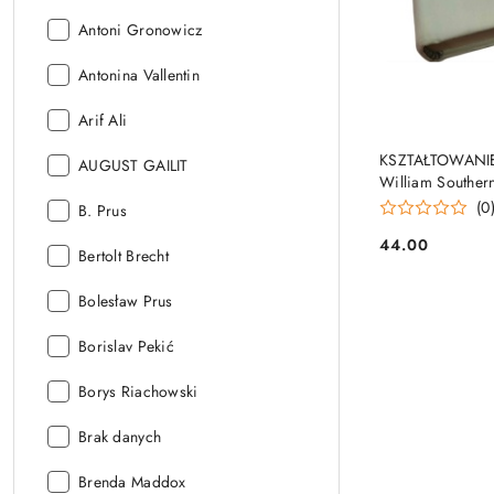
Autor:
Antoni Gronowicz
Autor:
Antonina Vallentin
Autor:
Arif Ali
KSZTAŁTOWANIE
Autor:
AUGUST GAILIT
William Souther
(0
Autor:
B. Prus
44.00
Autor:
Cena:
Bertolt Brecht
Autor:
Bolesław Prus
Autor:
Borislav Pekić
Autor:
Borys Riachowski
Autor:
Brak danych
Autor:
Brenda Maddox