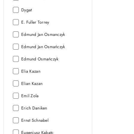
Autor:
Dygat
Autor:
E. Fuller Torrey
Autor:
Edmund Jan Osmanczyk
Autor:
Edmund Jan Osmańczyk
Autor:
Edmund Osmańczyk
Autor:
Elia Kazan
Autor:
Elian Kazan
Autor:
Emil Zola
Autor:
Erich Daniken
Autor:
Ernst Schnabel
Autor:
Eugeniusz Kabatc