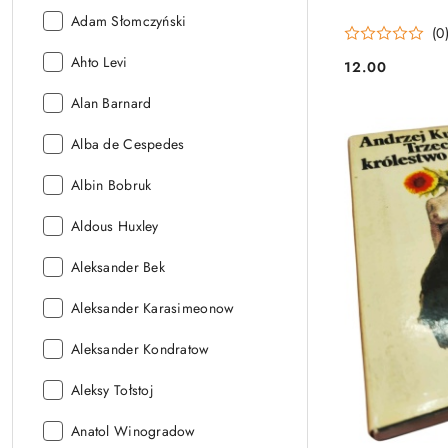
Autor:
Adam Słomczyński
(0
Autor:
Ahto Levi
12.00
Cena:
Autor:
Alan Barnard
Autor:
Alba de Cespedes
Autor:
Albin Bobruk
Autor:
Aldous Huxley
Autor:
Aleksander Bek
Autor:
Aleksander Karasimeonow
Autor:
Aleksander Kondratow
Autor:
Aleksy Tołstoj
Autor:
Anatol Winogradow