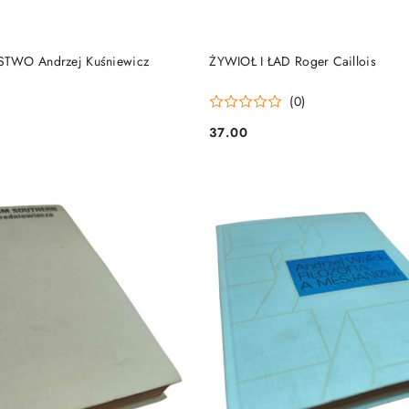
DO KOSZYKA
DO KOSZYKA
TWO Andrzej Kuśniewicz
ŻYWIOŁ I ŁAD Roger Caillois
)
(0)
37.00
Cena: