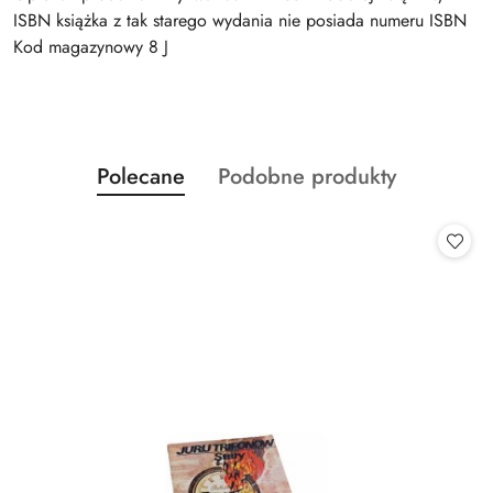
ISBN książka z tak starego wydania nie posiada numeru ISBN
Kod magazynowy 8 J
Produkty
Produkty
Polecane
Podobne produkty
Pomiń karuzelę produktów
o
o
statusie:
statusie: