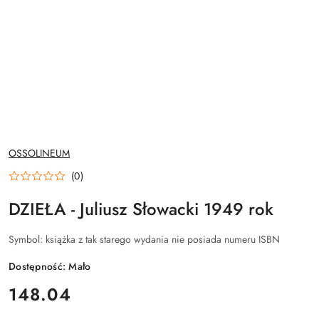
NAZWA
OSSOLINEUM
PRODUCENTA:
(0)
DZIEŁA - Juliusz Słowacki 1949 rok
Symbol:
książka z tak starego wydania nie posiada numeru ISBN
Dostępność:
Mało
cena:
148.04