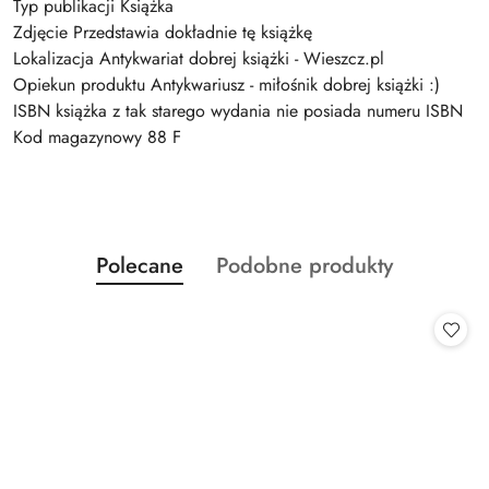
Typ publikacji Książka
Zdjęcie Przedstawia dokładnie tę książkę
Lokalizacja Antykwariat dobrej książki - Wieszcz.pl
Opiekun produktu Antykwariusz - miłośnik dobrej książki :)
ISBN książka z tak starego wydania nie posiada numeru ISBN
Kod magazynowy 88 F
Produkty
Produkty
Polecane
Podobne produkty
Pomiń karuzelę produktów
o
o
statusie:
statusie: