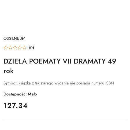
NAZWA
OSSILNEUM
PRODUCENTA:
(0)
DZIEŁA POEMATY VII DRAMATY 49
rok
Symbol:
książka z tak starego wydania nie posiada numeru ISBN
Dostępność:
Mało
cena:
127.34