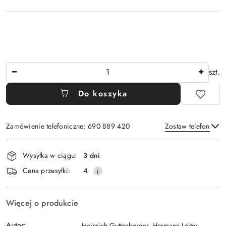
Ilość
szt.
Do koszyka
Zamówienie telefoniczne: 690 889 420
Zostaw telefon
Dostępność
Wysyłka w ciągu:
3 dni
i
Wyślij
Cena przesyłki:
4
dostawa
Więcej o produkcie
Autor:
Heinrich Guttenberger, Hermann Leiter