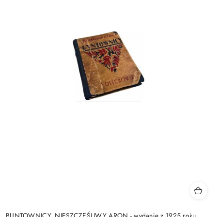
BUNTOWNICY, NIESZCZĘŚLIWY ARON - wydanie z 1925 roku