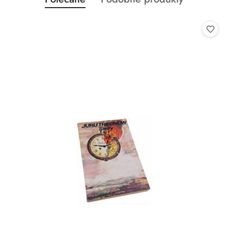
Pomiń karuzelę produktów
o
o
statusie:
statusie: