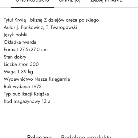
OPIS PRODUKTU
OPINIE (0)
ZADAJ PYTANIE
Tytuł Krwią i blizną Z dziejów oręża polskiego
Autor J. Fonkowicz, T. Twarogowski
Język polski
Okładka twarda
Format 27.5x27.0 cm
Stan dobry
Liczba stron 300
Waga 1.39 kg
Wydawnictwo Nasza Księgarnia
Rok wydania 1972
Typ publikacji Książka
Kod magazynowy 13 a
Produkty
Produkty
Polecane
Podobne produkty