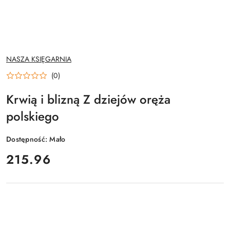
NAZWA
NASZA KSIĘGARNIA
PRODUCENTA:
(0)
Krwią i blizną Z dziejów oręża
polskiego
Dostępność:
Mało
cena:
215.96