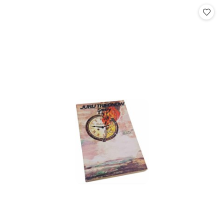
statusie:
statusie: