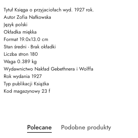
Tytuł Księga o przyjaciołach wyd. 1927 rok.
Autor Zofia Nałkowska
Język polski
Okładka miękka
Format 19.0x13.0 cm
Stan średni - Brak okładki
Liczba stron 180
Waga 0.389 kg
Wydawnictwo Nakład Gebethnera i Wolffa
Rok wydania 1927
Typ publikacji Książka
Kod magazynowy 23 f
Produkty
Produkty
Polecane
Podobne produkty
Pomiń karuzelę produktów
o
o