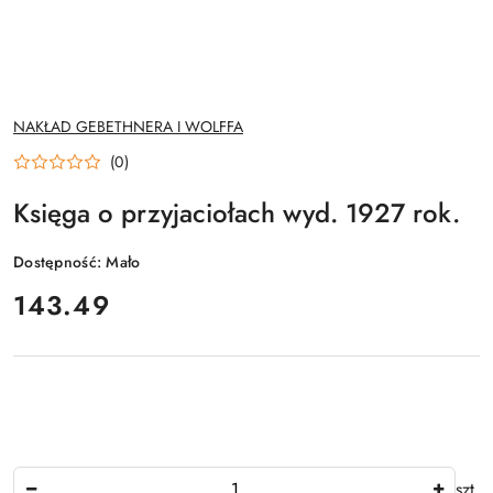
NAZWA
NAKŁAD GEBETHNERA I WOLFFA
PRODUCENTA:
(0)
Księga o przyjaciołach wyd. 1927 rok.
Dostępność:
Mało
cena:
143.49
Ilość
szt.