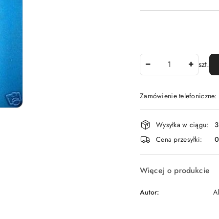
Ilość
szt.
Zamówienie telefoniczne
Dostępność
Wysyłka w ciągu:
3
i
Cena przesyłki:
dostawa
Więcej o produkcie
Autor:
A