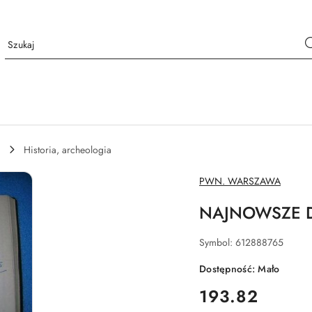
Historia, archeologia
NAZWA
PWN. WARSZAWA
PRODUCENTA:
NAJNOWSZE DZ
Symbol:
612888765
Dostępność:
Mało
cena:
193.82