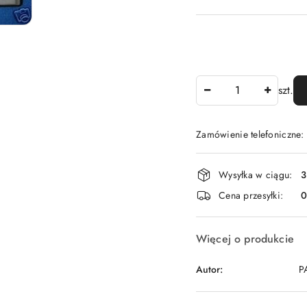
Ilość
szt.
Zamówienie telefoniczne
Dostępność
Wysyłka w ciągu:
3
i
Cena przesyłki:
dostawa
Więcej o produkcie
Autor:
PA