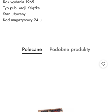
Rok wydania 1965
Typ publikacji Książka
Stan używany
Kod magazynowy 24 u
Produkty
Produkty
Polecane
Podobne produkty
Pomiń karuzelę produktów
o
o
statusie:
statusie: