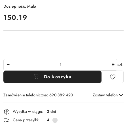
Dostępność:
Mało
cena:
150.19
Ilość
szt.
Do koszyka
Zamówienie telefoniczne: 690 889 420
Zostaw telefon
Dostępność
Wysyłka w ciągu:
3 dni
i
Wyślij
Cena przesyłki:
4
dostawa