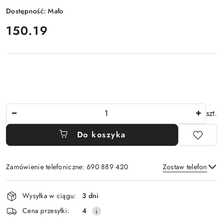
Dostępność:
Mało
cena:
150.19
Ilość
szt.
Do koszyka
Zamówienie telefoniczne: 690 889 420
Zostaw telefon
Dostępność
Wysyłka w ciągu:
3 dni
i
Wyślij
Cena przesyłki:
4
dostawa