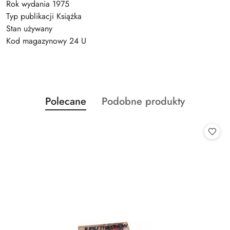
Rok wydania 1975
Typ publikacji Książka
Stan używany
Kod magazynowy 24 U
Produkty
Produkty
Polecane
Podobne produkty
Pomiń karuzelę produktów
o
o
statusie:
statusie: