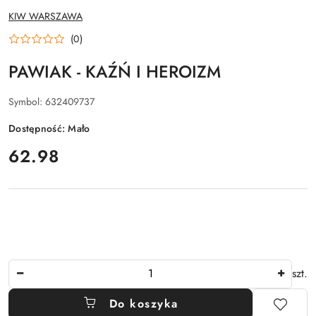
NAZWA
KIW WARSZAWA
PRODUCENTA:
(0)
PAWIAK - KAŹŃ I HEROIZM
Symbol:
632409737
Dostępność:
Mało
cena:
62.98
Ilość
szt.
Do koszyka