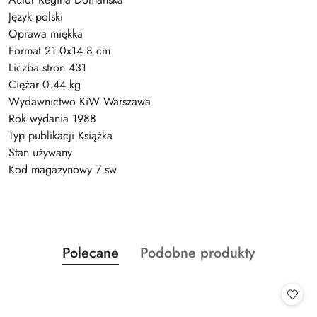
Język polski
Oprawa miękka
Format 21.0x14.8 cm
Liczba stron 431
Ciężar 0.44 kg
Wydawnictwo KiW Warszawa
Rok wydania 1988
Typ publikacji Książka
Stan używany
Kod magazynowy 7 sw
Produkty
Produkty
Polecane
Podobne produkty
Pomiń karuzelę produktów
o
o
statusie:
statusie: