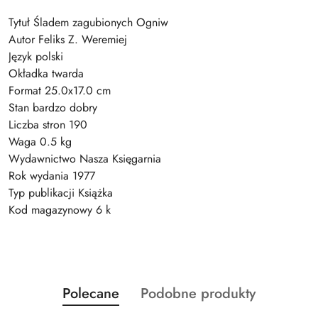
Tytuł Śladem zagubionych Ogniw
Autor Feliks Z. Weremiej
Język polski
Okładka twarda
Format 25.0x17.0 cm
Stan bardzo dobry
Liczba stron 190
Waga 0.5 kg
Wydawnictwo Nasza Księgarnia
Rok wydania 1977
Typ publikacji Książka
Kod magazynowy 6 k
Produkty
Produkty
Polecane
Podobne produkty
Pomiń karuzelę produktów
o
o