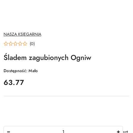
NAZWA
NASZA KSIĘGARNIA
PRODUCENTA:
(0)
Śladem zagubionych Ogniw
Dostępność:
Mało
cena:
63.77
Ilość
szt.