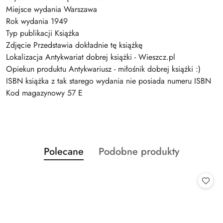
Miejsce wydania Warszawa
Rok wydania 1949
Typ publikacji Książka
Zdjęcie Przedstawia dokładnie tę książkę
Lokalizacja Antykwariat dobrej książki - Wieszcz.pl
Opiekun produktu Antykwariusz - miłośnik dobrej książki :)
ISBN książka z tak starego wydania nie posiada numeru ISBN
Kod magazynowy 57 E
Produkty
Produkty
Polecane
Podobne produkty
Pomiń karuzelę produktów
o
o
statusie:
statusie: