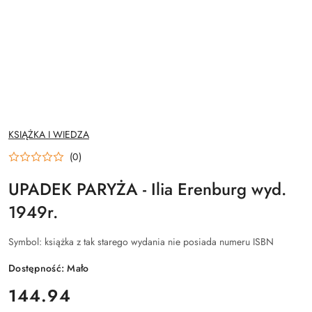
NAZWA
KSIĄŻKA I WIEDZA
PRODUCENTA:
(0)
UPADEK PARYŻA - Ilia Erenburg wyd.
1949r.
Symbol:
książka z tak starego wydania nie posiada numeru ISBN
Dostępność:
Mało
cena:
144.94