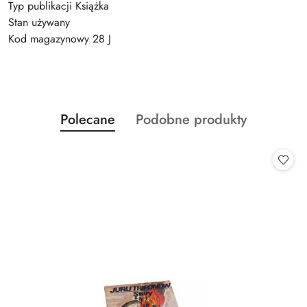
Typ publikacji Książka
Stan używany
Kod magazynowy 28 J
Produkty
Produkty
Polecane
Podobne produkty
Pomiń karuzelę produktów
o
o
statusie:
statusie: