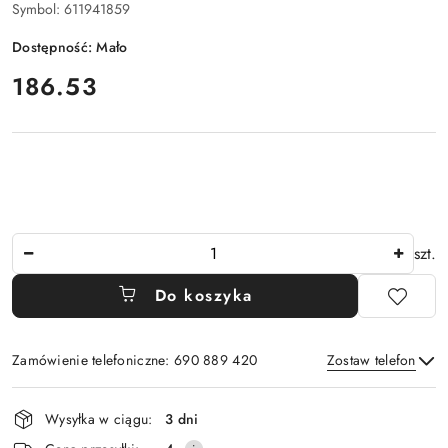
Symbol:
611941859
Dostępność:
Mało
cena:
186.53
Ilość
szt.
Do koszyka
Zamówienie telefoniczne: 690 889 420
Zostaw telefon
Dostępność
Wysyłka w ciągu:
3 dni
i