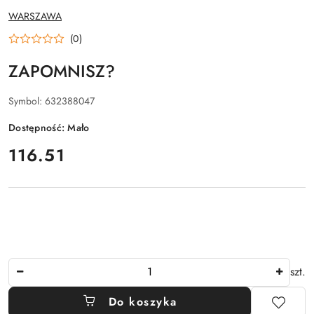
NAZWA
WARSZAWA
PRODUCENTA:
(0)
ZAPOMNISZ?
Symbol:
632388047
Dostępność:
Mało
cena:
116.51
Ilość
szt.
Do koszyka