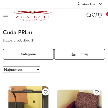
Moje konto
Przejdź do treści głównej
Przejdź do wyszukiwarki
Przejdź do moje konto
Przejdź do menu głównego
Przejdź do stopki
Cuda PRL-u
Liczba produktów:
2
Kategorie
Filtruj
Zastosowano
Sortuj
według
sortowanie:
Najnowsze.