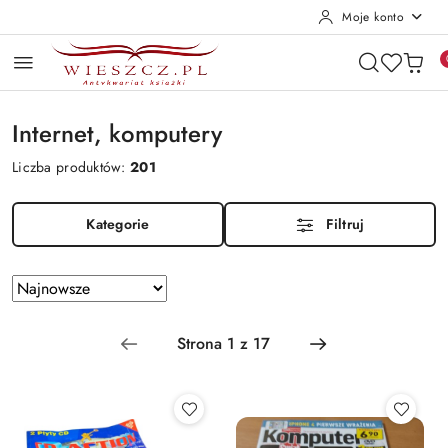
Moje konto
Przejdź do treści głównej
Przejdź do wyszukiwarki
Przejdź do moje konto
Przejdź do menu głównego
Przejdź do stopki
Internet, komputery
Liczba produktów:
201
Kategorie
Filtruj
Zastosowano
Sortuj
według
sortowanie:
Najnowsze.