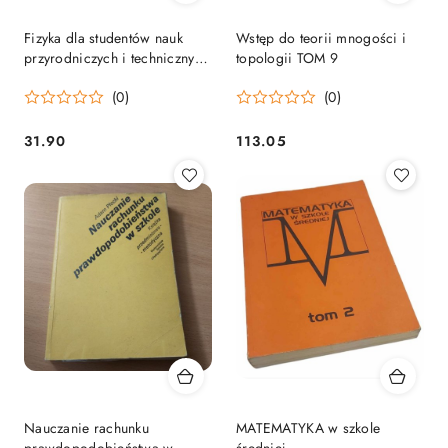
Fizyka dla studentów nauk
Wstęp do teorii mnogości i
przyrodniczych i technicznych
topologii TOM 9
TOM 1
(0)
(0)
31.90
113.05
Cena:
Cena:
Nauczanie rachunku
MATEMATYKA w szkole
prawdopodobieństwa w
średniej