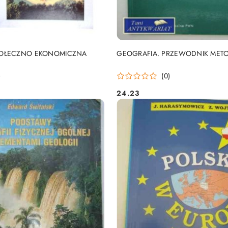
DO KOSZYKA
DO KOSZYKA
POŁECZNO EKONOMICZNA
GEOGRAFIA. PRZEWODNIK MET
)
(0)
24.23
Cena: