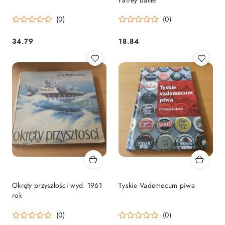
(0)
(0)
34.79
18.84
Cena:
Cena:
Okręty przyszłości wyd. 1961
Tyskie Vademecum piwa
rok
(0)
(0)