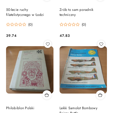
50-lecie ruchy
Zrób to sam poradnik
filatelistycznego w Łodzi
techniczny
(0)
(0)
39.74
47.83
Cena:
Cena:
Philobiblon Polski
Lekki Samolot Bombowy
Fairey Battle