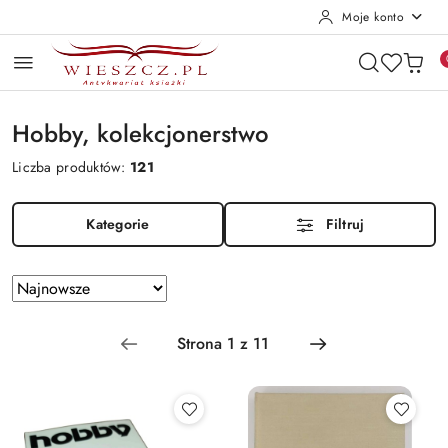
Moje konto
Przejdź do treści głównej
Przejdź do wyszukiwarki
Przejdź do moje konto
Przejdź do menu głównego
Przejdź do stopki
Hobby, kolekcjonerstwo
Liczba produktów:
121
Kategorie
Filtruj
Zastosowano
Sortuj
według
sortowanie:
Najnowsze.